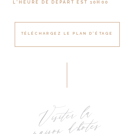
L'HEURE DE DÉPART EST 10H00
TÉLÉCHARGEZ LE PLAN D'ÉTAGE
Visit
er
l
a
m
ais
o
n
d'h
ôt
es