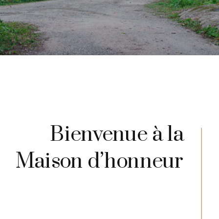
Bienvenue à la
Maison d’honneur
Nichée entre les arbres et à quelques